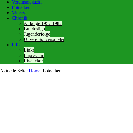
Vereinsmagazin
Fotoalben
Videos
Chronik
Anfänge 1957-1982
Bundesliga
Jugenderfolge
Unsere Spitzenspieler
Info
Links
Impressum
Liveticker
Aktuelle Seite:
Home
Fotoalben