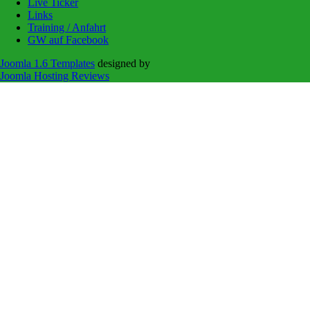
Live Ticker
Links
Training / Anfahrt
GW auf Facebook
Joomla 1.6 Templates
designed by
Joomla Hosting Reviews