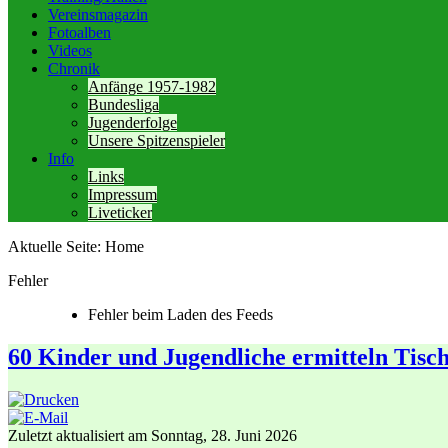
Vereinsmagazin
Fotoalben
Videos
Chronik
Anfänge 1957-1982
Bundesliga
Jugenderfolge
Unsere Spitzenspieler
Info
Links
Impressum
Liveticker
Aktuelle Seite:
Home
Fehler
Fehler beim Laden des Feeds
60 Kinder und Jugendliche ermitteln Tisch
Zuletzt aktualisiert am Sonntag, 28. Juni 2026