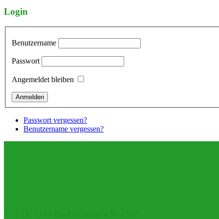
Login
Benutzername
Passwort
Angemeldet bleiben
Passwort vergessen?
Benutzername vergessen?
© TTC GW Bad Hamm e.V. 1957