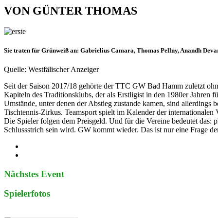
VON GÜNTER THOMAS
Sie traten für Grünweiß an: Gabrielius Camara, Thomas Pellny, Anandh Deva
Quelle: Westfälischer Anzeiger
Seit der Saison 2017/18 gehörte der TTC GW Bad Hamm zuletzt ohne U
Kapiteln des Traditionsklubs, der als Erstligist in den 1980er Jahren f
Umstände, unter denen der Abstieg zustande kamen, sind allerdings be
Tischtennis-Zirkus. Teamsport spielt im Kalender der internationale
Die Spieler folgen dem Preisgeld. Und für die Vereine bedeutet das: 
Schlussstrich sein wird. GW kommt wieder. Das ist nur eine Frage der
Nächstes Event
Spielerfotos