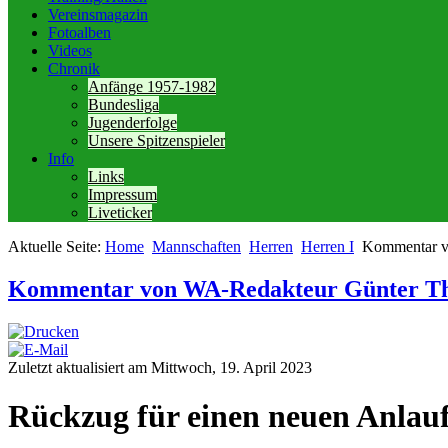
Vereinsmagazin
Fotoalben
Videos
Chronik
Anfänge 1957-1982
Bundesliga
Jugenderfolge
Unsere Spitzenspieler
Info
Links
Impressum
Liveticker
Aktuelle Seite:
Home
Mannschaften
Herren
Herren I
Kommentar v
Kommentar von WA-Redakteur Günter Tho
Zuletzt aktualisiert am Mittwoch, 19. April 2023
Rückzug für einen neuen Anlau