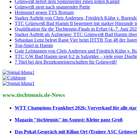
Grünweiß liefert dem Spitzenreiter einen tollen Kampf
Grünweiß siegt nach spannender Partie
Heimspiel gegen TTS Borsum
Starker Auftritt von Chris Andersen, Friedrich Kühn v. Burgs
TTC Grünweiß Bad Hamm II begeistert mit starker Hinrunde in
Qualifikation für die Tischtennis-Finals in Erfurt (4.-7. Juni 
Starker Auftritt als Aufsteiger: TTC Grünweiß Bad Hamm überz
Sebastian Lenz belegt Rang Vier beim DTTB Top 48 der Juge
Top-Spiel in Hamm
Gute Leistungen von Chris Andersen und Friedrich Kühn v. 
TTC GW Bad Hamm siegt 6:2 in Salzgitter – viele enge Duelle
7 Titel bei den Bezirksmeisterschaften für Grünweiß!
www.tischtennis.de-News
WTT Champions Frankfurt 2026: Vorverkauf für alle start
Magazin "tischtennis" im August: Kleine ganz Groß
Das Pokal-Gespräch mit Kilian Ort (Trainer ASC Grünwet