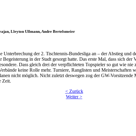
rajan, Lleyton Ullmann, Andre Bertelsmeier
nterbrechung der 2. Tischtennis-Bundesliga an – der Abstieg und der 
ür Begeisterung in der Stadt gesorgt hatte. Das erste Mal, dass sich der
sondere. Dass gleich drei der verpflichteten Topspieler so gut wie nie
n Verbände keine Rolle mehr. Turniere, Ranglisten und Meisterschaften
planen nicht möglich. Nicht zuletzt deswegen zog der GW-Vorsitzende M
 Zeit.
< Zurück
Weiter >