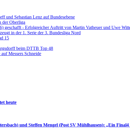
dorff und Sebastian Lenz auf Bundesebene
 der Oberliga
2026) geschafft - Erfolgreicher Auftritt von Martin Vatheuer und Uwe Wi
eugt in der 1. Serie der 3. Bundesliga Nord
nd 15
Burgsdorff beim DTTB Top 48
 auf Messers Schneide
et heute
tersbach) und Steffen Mengel (Post SV Mühlhausen): „Ein Final4