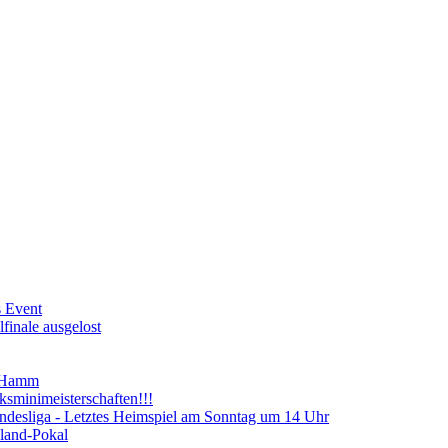
s Event
finale ausgelost
n Hamm
sminimeisterschaften!!!
ndesliga - Letztes Heimspiel am Sonntag um 14 Uhr
land-Pokal