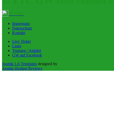
© TTC GW Bad Hamm e.
HOME
Impressum
Datenschutz
Kontakt
Live Ticker
Links
Training / Anfahrt
GW auf Facebook
Joomla 1.6 Templates
designed by
Joomla Hosting Reviews