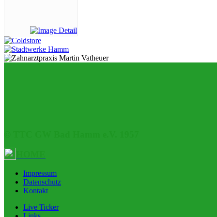
© TTC GW Bad Hamm e.V. 1957
HOME
Impressum
Datenschutz
Kontakt
Live Ticker
Links