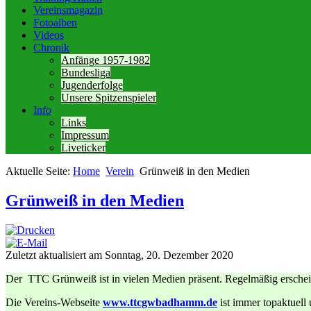
Vereinsmagazin
Fotoalben
Videos
Chronik
Anfänge 1957-1982
Bundesliga
Jugenderfolge
Unsere Spitzenspieler
Info
Links
Impressum
Liveticker
Aktuelle Seite:
Home
Verein
Grünweiß in den Medien
Grünweiß in den Medien
Zuletzt aktualisiert am Sonntag, 20. Dezember 2020
Der TTC Grünweiß ist in vielen Medien präsent. Regelmäßig erschein
Die Vereins-Webseite
www.ttcgwbadhamm.de
ist immer topaktuell