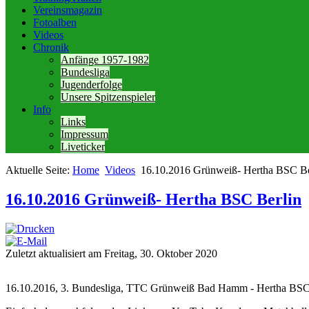
Vereinsmagazin
Fotoalben
Videos
Chronik
Anfänge 1957-1982
Bundesliga
Jugenderfolge
Unsere Spitzenspieler
Info
Links
Impressum
Liveticker
Aktuelle Seite:
Home
Videos
16.10.2016 Grünweiß- Hertha BSC Be
16.10.2016 Grünweiß- Hertha BSC Berlin
Zuletzt aktualisiert am Freitag, 30. Oktober 2020
16.10.2016, 3. Bundesliga, TTC Grünweiß Bad Hamm - Hertha BSC