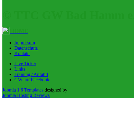
© TTC GW Bad Hamm e.
HOME
Impressum
Datenschutz
Kontakt
Live Ticker
Links
Training / Anfahrt
GW auf Facebook
Joomla 1.6 Templates
designed by
Joomla Hosting Reviews