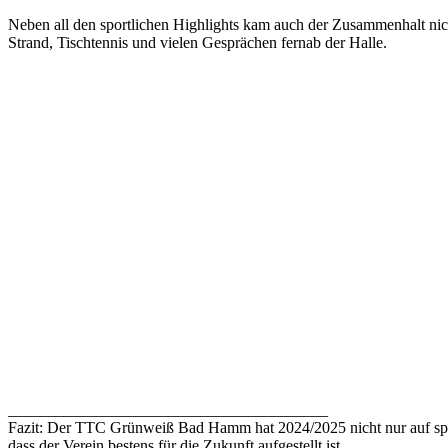
Neben all den sportlichen Highlights kam auch der Zusammenhalt nicht
Strand, Tischtennis und vielen Gesprächen fernab der Halle.
________________________________________
Fazit: Der TTC Grünweiß Bad Hamm hat 2024/2025 nicht nur auf spo
dass der Verein bestens für die Zukunft aufgestellt ist.