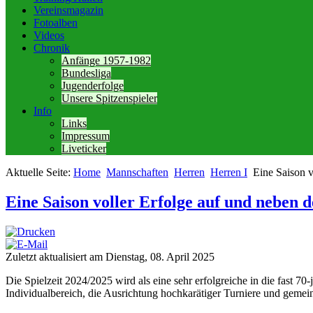
Vereinsmagazin
Fotoalben
Videos
Chronik
Anfänge 1957-1982
Bundesliga
Jugenderfolge
Unsere Spitzenspieler
Info
Links
Impressum
Liveticker
Aktuelle Seite:
Home
Mannschaften
Herren
Herren I
Eine Saison v
Eine Saison voller Erfolge auf und neben 
Zuletzt aktualisiert am Dienstag, 08. April 2025
Die Spielzeit 2024/2025 wird als eine sehr erfolgreiche in die fast
Individualbereich, die Ausrichtung hochkarätiger Turniere und gemei